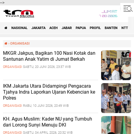
-->
JUM'AT
7 08 2026
NASIONAL
JAKARTA
ACEH
JABAR
PAPUA
PROFIL
BANTEN
NTT
›
ORGANISASI
MKGR Jakpus, Bagikan 100 Nasi Kotak dan
Santunan Anak Yatim di Jumat Berkah
ORGANISASI
SABTU, 20 JUNI 2026, 23:37 WIB
IKM Jakarta Utara Didampingi Pengacara
Tjahya Indra Laporkan Ujaran Kebencian ke
Polres
ORGANISASI
RABU, 10 JUNI 2026, 20:49 WIB
KH. Agus Muslim: Kader NU yang Tumbuh
dari Lorong Sunyi Menuju DKI
ORGANISASI
SABTU, 04 APRIL 2026, 20:32 WIB