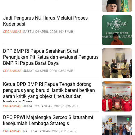
Jadi Pengurus NU Harus Melalui Proses
Kaderisasi
ORGANISASI
SABTU, 04 APRIL 2026, 19:45 WIB
DPP BMP RI Papua Serahkan Surat
Penunjukan Plt Ketua dan evaluasi Pengurus
BMP RI Papua Barat Daya
ORGANISASI
JUMAT, 03 APRIL 2026, 03:54 WIB
Ketua DPD BMP RI Papua Tengah dorong
pengurus yang baru di lantik berani berikan
saran kritik yang objektif, terukur dan
berbasis Data
ORGANISASI
JUMAT, 23 JANUARI 2026, 19:36 WIB
DPC PPWI Majalengka Gercep Silaturahmi
kesejumlah Lembaga Strategis
ORGANISASI
RABU, 14 JANUARI 2026, 20:17 WIB