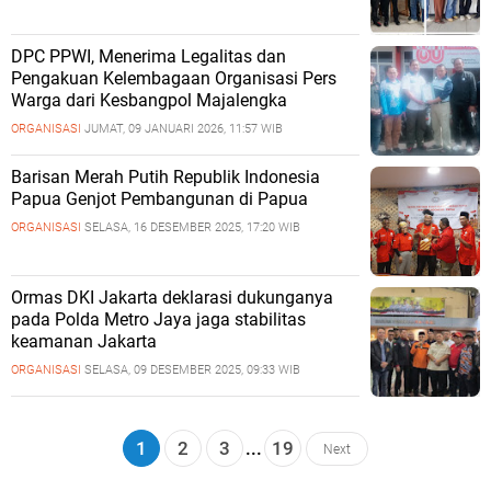
DPC PPWI, Menerima Legalitas dan
Pengakuan Kelembagaan Organisasi Pers
Warga dari Kesbangpol Majalengka
ORGANISASI
JUMAT, 09 JANUARI 2026, 11:57 WIB
Barisan Merah Putih Republik Indonesia
Papua Genjot Pembangunan di Papua
ORGANISASI
SELASA, 16 DESEMBER 2025, 17:20 WIB
Ormas DKI Jakarta deklarasi dukunganya
pada Polda Metro Jaya jaga stabilitas
keamanan Jakarta
ORGANISASI
SELASA, 09 DESEMBER 2025, 09:33 WIB
1
2
3
...
19
Next