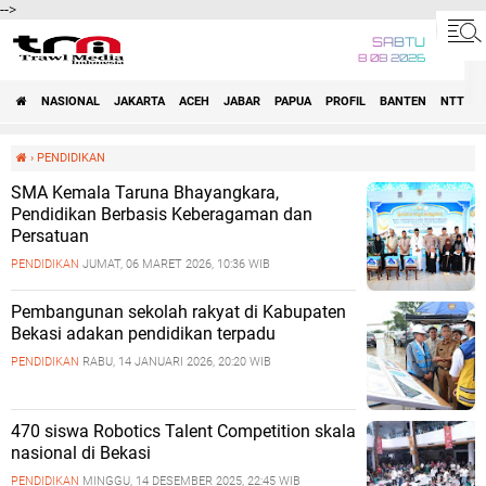
-->
SABTU
8 08 2026
NASIONAL
JAKARTA
ACEH
JABAR
PAPUA
PROFIL
BANTEN
NTT
›
PENDIDIKAN
SMA Kemala Taruna Bhayangkara,
Pendidikan Berbasis Keberagaman dan
Persatuan
PENDIDIKAN
JUMAT, 06 MARET 2026, 10:36 WIB
Pembangunan sekolah rakyat di Kabupaten
Bekasi adakan pendidikan terpadu
PENDIDIKAN
RABU, 14 JANUARI 2026, 20:20 WIB
470 siswa Robotics Talent Competition skala
nasional di Bekasi
PENDIDIKAN
MINGGU, 14 DESEMBER 2025, 22:45 WIB