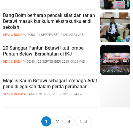
Bang Boim berharap pencak silat dan tarian
Betawi masuk kurikulum ekstrakurikuler di
sekolah
SENI & BUDAYA
RABU, 24 SEPTEMBER 2025, 20:23 WIB
20 Sanggar Pantun Betawi ikuti lomba
Pantun Betawi Bersahutan di IKJ
SENI & BUDAYA
SENIN, 22 SEPTEMBER 2025, 00:03 WIB
Majelis Kaum Betawi sebagai Lembaga Adat
perlu dilegalkan dalam perda perubahan.
SENI & BUDAYA
KAMIS, 18 SEPTEMBER 2025, 13:48 WIB
1
2
3
Next