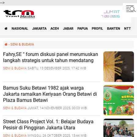
-->
JUM'AT
7 08 2026
NASIONAL
JAKARTA
ACEH
JABAR
PAPUA
PROFIL
BANTEN
NTT
›
SENI & BUDAYA
Fahry,SE " forum diskusi panel merumuskan
langkah strategis untuk tahun mendatang
SENI & BUDAYA
SABTU, 13 DESEMBER 2025, 17:42 WIB
Bamus Suku Betawi 1982 ajak warga
Jakarta ramaikan Keriyaan Orang Betawi di
Plaza Bamus Betawi
SENI & BUDAYA
JUMAT, 14 NOVEMBER 2025, 00:03 WIB
Street Class Project Vol. 1: Belajar Budaya
Pesisir di Pinggiran Jakarta Utara
SENI & BUDAYA
MINGGU, 26 OKTOBER 2025, 13:44 WIB